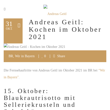
Andreas Geitl:
31
Kochen im Oktober
OKT.
2021
BR
,
Wir in Bayern
0
Share
Die Fernsehauftritte von Andreas Geitl im Oktober 2021 im BR bei
“Wir
in Bayern”
.
15. Oktober:
Blaukrautrisotto mit
Selleriekrusteln und