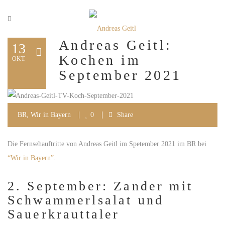
Andreas Geitl:
13
Kochen im
OKT.
September 2021
BR
,
Wir in Bayern
0
Share
Die Fernsehauftritte von Andreas Geitl im Spetember 2021 im BR bei
“Wir in Bayern”
.
2. September: Zander mit
Schwammerlsalat und
Sauerkrauttaler