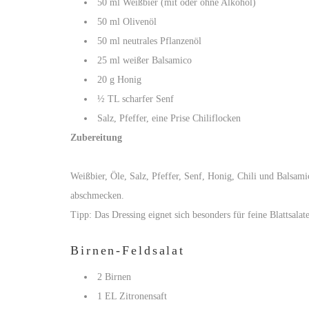
50 ml Weißbier (mit oder ohne Alkohol)
50 ml Olivenöl
50 ml neutrales Pflanzenöl
25 ml weißer Balsamico
20 g Honig
½ TL scharfer Senf
Salz, Pfeffer, eine Prise Chiliflocken
Zubereitung
Weißbier, Öle, Salz, Pfeffer, Senf, Honig, Chili und Balsam
abschmecken.
Tipp: Das Dressing eignet sich besonders für feine Blattsalat
Birnen-Feldsalat
2 Birnen
1 EL Zitronensaft