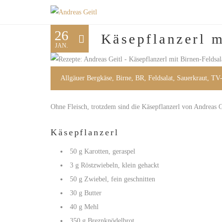
26
Käsepflanzerl m
JAN.
Allgäuer Bergkäse
,
Birne
,
BR
,
Feldsalat
,
Sauerkraut
,
TV
Ohne Fleisch, trotzdem sind die Käsepflanzerl von Andreas 
Käsepflanzerl
50 g Karotten, geraspel
3 g Röstzwiebeln, klein gehackt
50 g Zwiebel, fein geschnitten
30 g Butter
40 g Mehl
350 g Breznknödelbrot