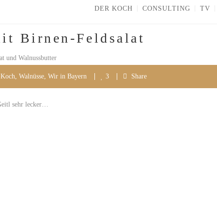
DER KOCH
CONSULTING
TV
it Birnen-Feldsalat
-Koch
,
Walnüsse
,
Wir in Bayern
3
Share
Geitl sehr lecker…