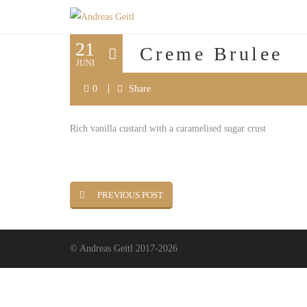
21
Creme Brulee
JUNI
0
Share
Rich vanilla custard with a caramelised sugar crust
PREVIOUS POST
© Andreas Geitl 2017-2026