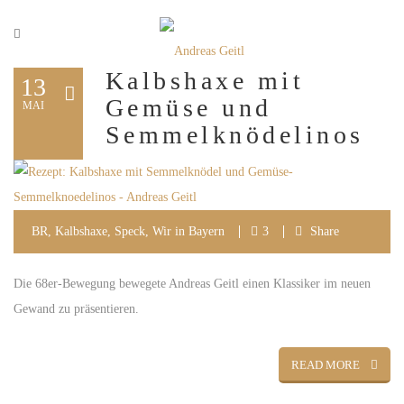
Kalbshaxe mit
13
Gemüse und
MAI
Semmelknödelinos
BR
,
Kalbshaxe
,
Speck
,
Wir in Bayern
3
Share
Die 68er-Bewegung bewegete Andreas Geitl einen Klassiker im neuen
Gewand zu präsentieren.
READ MORE