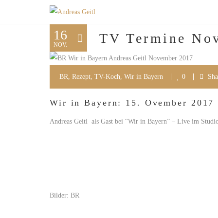
16
TV Termine Nov
NOV.
BR
,
Rezept
,
TV-Koch
,
Wir in Bayern
0
Sha
Wir in Bayern: 15. Ovember 2017
Andreas Geitl als Gast bei “Wir in Bayern” – Live im Studi
Bilder: BR