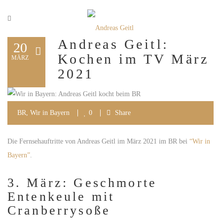
Andreas Geitl:
20
Kochen im TV März
MÄRZ
2021
BR
,
Wir in Bayern
0
Share
Die Fernsehauftritte von Andreas Geitl im März 2021 im BR bei
“Wir in
Bayern”
.
3. März: Geschmorte
Entenkeule mit
Cranberrysoße