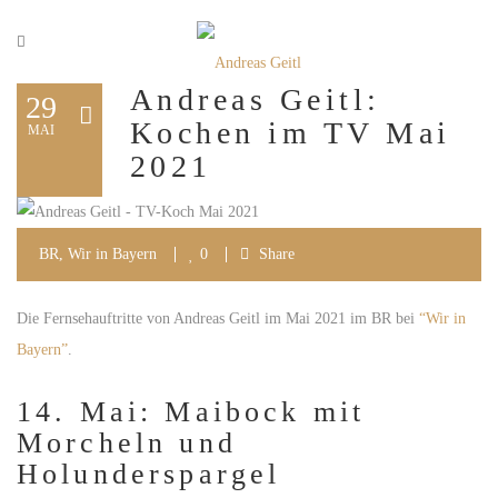
Andreas Geitl:
29
Kochen im TV Mai
MAI
2021
BR
,
Wir in Bayern
0
Share
Die Fernsehauftritte von Andreas Geitl im Mai 2021 im BR bei
“Wir in
Bayern”
.
14. Mai: Maibock mit
Morcheln und
Holunderspargel