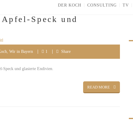
DER KOCH
CONSULTING
TV
t Apfel-Speck und
Koch
,
Wir in Bayern
1
Share
l-Speck und glasierte Endivien.
READ MORE