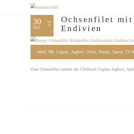
Ochsenfilet mi
30
Endivien
DEZ.
Apfel
,
BR
,
Cognac
,
Joghurt
,
Ochse
,
Rezept
,
Speck
,
TV-
Zum Ochsenfilet zaubert der Chefkoch Cognac-Joghurt, Apfe