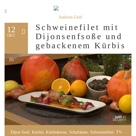
Schweinefilet mit
12
Dijonsenfsoße und
OKT.
gebackenem Kürbis
Dijon Senf
,
Kürbis
,
Kürbiskerne
,
Schafskäse
,
Schweinefilet
,
TV-