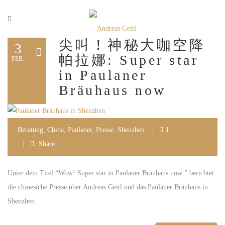
尖叫！神秘大咖空降
3
帕拉娜: Super star
FEB.
in Paulaner
Bräuhaus now
Beratung
,
China
,
Paulaner
,
Presse
,
Shenzhen
1
Share
Unter dem Titel “Wow! Super star in Paulaner Bräuhaus now ” berichtet
die chinesiche Presse über Andreas Geitl und das Paulaner Bräuhaus in
Shenzhen.