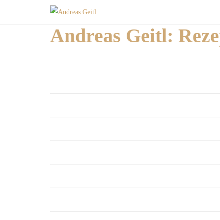
Andreas Geitl: Reze
Geflügel
Aus Meer, See und Fluss
Rind und Kalb
Schwein
Vegetarisch
Spargel
Knödl